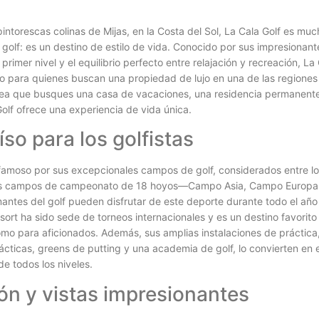
intorescas colinas de Mijas, en la Costa del Sol, La Cala Golf es m
 golf: es un destino de estilo de vida. Conocido por sus impresionant
 primer nivel y el equilibrio perfecto entre relajación y recreación, La
o para quienes buscan una propiedad de lujo en una de las region
ea que busques una casa de vacaciones, una residencia permanente
Golf ofrece una experiencia de vida única.
so para los golfistas
 famoso por sus excepcionales campos de golf, considerados entre l
es campos de campeonato de 18 hoyos—Campo Asia, Campo Europ
ntes del golf pueden disfrutar de este deporte durante todo el año
resort ha sido sede de torneos internacionales y es un destino favorito
omo para aficionados. Además, sus amplias instalaciones de práctica
ticas, greens de putting y una academia de golf, lo convierten en el
e todos los niveles.
ón y vistas impresionantes