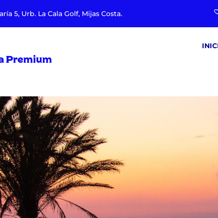
aría 5, Urb. La Cala Golf, Mijas Costa.
INIC
ria Premium