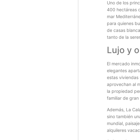
Uno de los princ
400 hectáreas de
mar Mediterráneo
para quienes bu
de casas blancas
tanto de la ser
Lujo y 
El mercado inmo
elegantes apart
estas viviendas
aprovechan al m
la propiedad pe
familiar de gran
Además, La Cala 
sino también una
mundial, paisaj
alquileres vacac