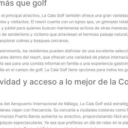
ás que golf
es el principal atractivo, La Cala Golf también ofrece una gran varied
tes y visitantes. El resort cuenta con un lujoso spa, un gimnasio to
is y pádel para quienes buscan mantenerse activos de otras manera
 de senderismo y ciclismo que atraviesan el hermoso paisaje natural
explorar colinas y bosques cercanos.
gastronomía, los residentes pueden disfrutar de una excelente selecc
ares dentro del resort, que ofrecen una variedad de platos internaci
Ya sea para una comida informal en familia o una experiencia gastro
a en el campo de golf, La Cala Golf tiene opciones para todos los g
vidad y acceso a lo mejor de la Co
os del Aeropuerto Internacional de Málaga, La Cala Golf está estrat
ienes viajan con frecuencia. Su cercanía a ciudades costeras como 
lamuroso Puerto Banús aumenta su atractivo, proporcionando fácil ac
playas espectaculares. Ya sea que prefieras un día de relax en la pla