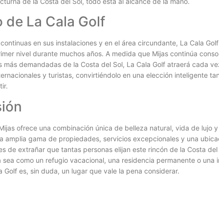
cturna de la Costa del Sol, todo está al alcance de la mano.
o de La Cala Golf
continuas en sus instalaciones y en el área circundante, La Cala Gol
rimer nivel durante muchos años. A medida que Mijas continúa cons
s más demandadas de la Costa del Sol, La Cala Golf atraerá cada v
rnacionales y turistas, convirtiéndolo en una elección inteligente tan
ir.
ión
Mijas ofrece una combinación única de belleza natural, vida de lujo y
a amplia gama de propiedades, servicios excepcionales y una ubica
es de extrañar que tantas personas elijan este rincón de la Costa del
a sea como un refugio vacacional, una residencia permanente o una i
a Golf es, sin duda, un lugar que vale la pena considerar.