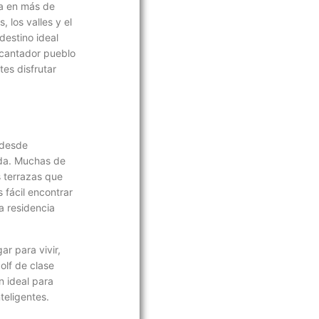
ra en más de
 los valles y el
destino ideal
ncantador pueblo
tes disfrutar
 desde
ada. Muchas de
 terrazas que
 fácil encontrar
a residencia
ar para vivir,
olf de clase
n ideal para
teligentes.