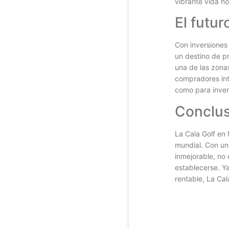
vibrante vida no
El futur
Con inversiones 
un destino de p
una de las zona
compradores inte
como para invert
Conclus
La Cala Golf en 
mundial. Con un
inmejorable, no 
establecerse. Y
rentable, La Cal