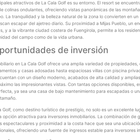
ipales atractivos de La Cala Golf es su entorno. El resort se encuent
 colinas ondulantes, ofreciendo vistas panorámicas de las montañas,
. La tranquilidad y la belleza natural de la zona lo convierten en un 
scan escapar del ajetreo diario. Su proximidad a Mijas Pueblo, un e
, y a la vibrante ciudad costera de Fuengirola, permite a los residen
enidad del campo como de la vida urbana.
oportunidades de inversión
biliario en La Cala Golf ofrece una amplia variedad de propiedades,
amentos y casas adosadas hasta espaciosas villas con piscina priv
 cuentan con un diseño moderno, acabados de alta calidad y amplias
áximo las impresionantes vistas. Con tantas opciones disponibles, es
rfecta, ya sea una casa de bajo mantenimiento para escapadas o un
 tamaño.
Golf, como destino turístico de prestigio, no solo es un excelente lug
 opción atractiva para inversores inmobiliarios. La combinación de g
es espectaculares y proximidad a la costa hace que sea una ubicació
ionales, ofreciendo una fuente de ingresos estable para inversores in