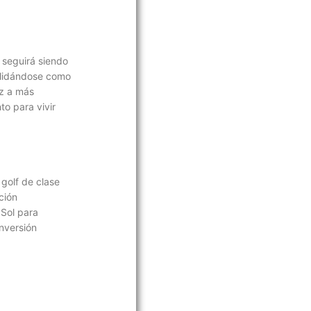
f seguirá siendo
olidándose como
ez a más
to para vivir
 golf de clase
ción
 Sol para
nversión