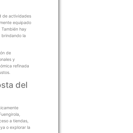
ad de actividades
talmente equipado
s. También hay
, brindando la
ión de
onales y
nómica refinada
ustos.
sta del
égicamente
Fuengirola,
ceso a tiendas,
ya o explorar la