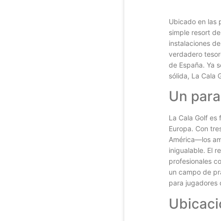
Ubicado en las p
simple resort de
instalaciones de
verdadero tesor
de España. Ya s
sólida, La Cala 
Un paraí
La Cala Golf es
Europa. Con tr
América—los ama
inigualable. El 
profesionales c
un campo de prác
para jugadores d
Ubicaci